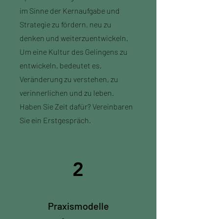
im Sinne der Kernaufgabe und
Strategie zu fördern, neu zu
denken und weiterzuentwickeln.
Um eine Kultur des Gelingens zu
entwickeln, bedeutet es,
Veränderung zu verstehen, zu
verinnerlichen und zu leben.
Haben Sie Zeit dafür? Vereinbaren
Sie ein Erstgespräch.
2
Praxismodelle