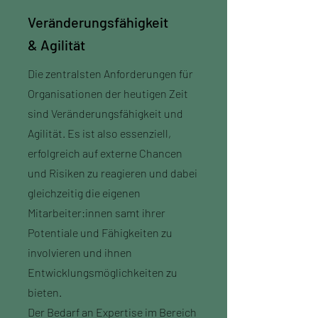
Veränderungsfähigkeit
& Agilität
Die zentralsten Anforderungen für
Organisationen der heutigen Zeit
sind Veränderungsfähigkeit und
Agilität. Es ist also essenziell,
erfolgreich auf externe Chancen
und Risiken zu reagieren und dabei
gleichzeitig die eigenen
Mitarbeiter:innen samt ihrer
Potentiale und Fähigkeiten zu
involvieren und ihnen
Entwicklungsmöglichkeiten zu
bieten.
Der Bedarf an Expertise im Bereich