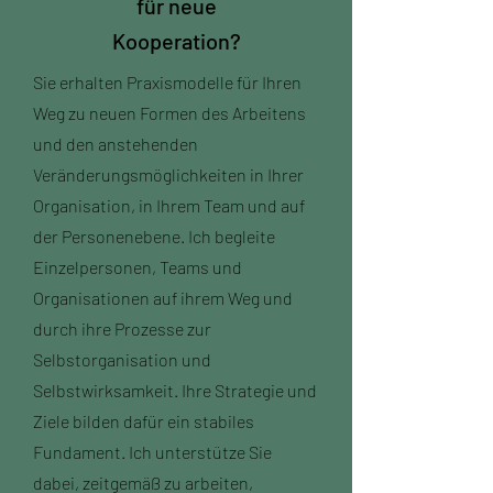
für neue
Kooperation?
Sie erhalten Praxismodelle für Ihren
Weg zu neuen Formen des Arbeitens
und den anstehenden
Veränderungsmöglichkeiten in Ihrer
Organisation, in Ihrem Team und auf
der Personenebene. Ich begleite
Einzelpersonen, Teams und
Organisationen auf ihrem Weg und
durch ihre Prozesse zur
Selbstorganisation und
Selbstwirksamkeit. Ihre Strategie und
Ziele bilden dafür ein stabiles
Fundament. Ich unterstütze Sie
dabei, zeitgemäß zu arbeiten,