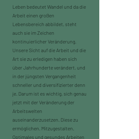
Leben bedeutet Wandel und da die
Arbeit einen großen
Lebensbereich abbildet, steht
auch sie im Zeichen
kontinuierlicher Veränderung.
Unsere Sicht auf die Arbeit und die
Art sie zu erledigen haben sich
über Jahrhunderte verändert, und
in der jüngsten Vergangenheit
schneller und diversifizierter denn
je. Darum ist es wichtig, sich genau
jetzt mit der Veränderung der
Arbeitswelten
auseinanderzusetzen. Diese zu
ermöglichen. Mitzugestalten.
Optimales und gesundes Arbeiten