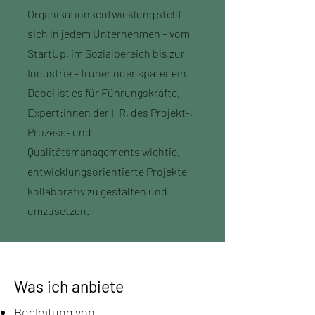
Organisationsentwicklung stellt
sich in jedem Unternehmen – vom
StartUp, im Sozialbereich bis zur
Industrie – früher oder später ein.
Dabei ist es für Führungskräfte,
Expert:innen der HR, des Projekt-,
Prozess- und
Qualitätsmanagements wichtig,
entwicklungsorientierte Projekte
kollaborativ zu gestalten und
umzusetzen.
Was ich anbiete
Begleitung von