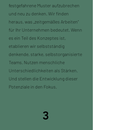
festgefahrene Muster aufzubrechen
und neu zu denken. Wir finden
heraus, was „zeitgemäßes Arbeiten“
für Ihr Unternehmen bedeutet. Wenn
es ein Teil des Konzeptes ist,
etablieren wir selbstständig
denkende, starke, selbstorganisierte
Teams. Nutzen menschliche
Unterschiedlichkeiten als Stärken.
Und stellen die Entwicklung dieser
Potenziale in den Fokus.
3