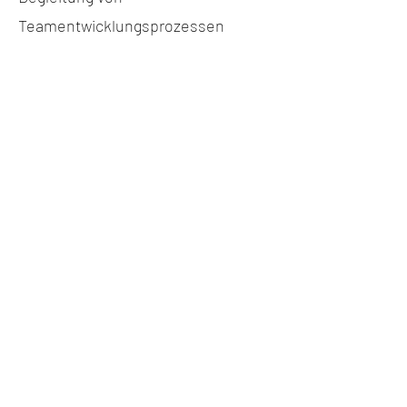
Teamentwicklungsprozessen
Moderation von Klausuren
Beratung in Change Prozessen
Führung in den neuen
Arbeitswelten
Visionsfindung
Strategieentwicklung