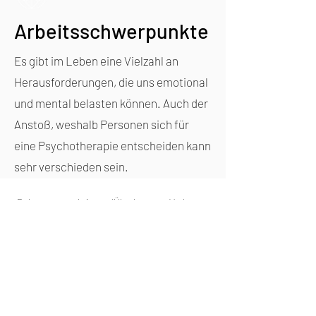
Arbeitsschwerpunkte
Es gibt im Leben eine Vielzahl an
Herausforderungen, die uns emotional
und mental belasten können. Auch der
Anstoß, weshalb Personen sich für
eine Psychotherapie entscheiden kann
sehr verschieden sein.
Belastungsreaktionen (Überlastung, Verlust,
Trennung, einschneidende Veränderungen etc.)
Beziehung, Partnerschaft, Ehe, Familie
Lebenskrisen
Mangelnder Selbstwert
Depressive Erkrankungen
Burnout, Burnout Vorbeugung