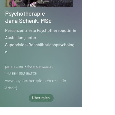
Psychotherapie
Jana Schenk, MSc
Personzentrierte Psychotherapeutin in
Ausbildung unter
Supervision,
Rehabilitationspsychologi
n
jana.schenk@werden.co.at
+43 664 883 953 05
www.psychotherapie-schenk.at
(in
Arbeit)
Über mich